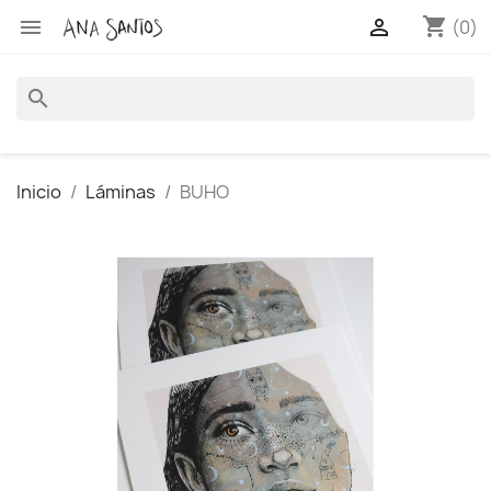
shopping_cart


(0)
search
Inicio
Láminas
BUHO